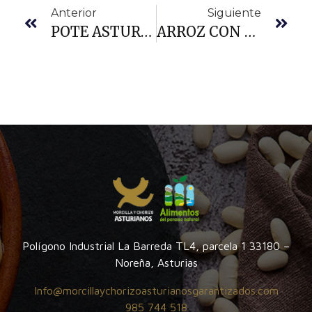
Anterior
Siguiente
POTE ASTURIANO
ARROZ CON CHORIZO ASTURIANO
Polígono Industrial La Barreda TL4, parcela 1 33180 –
Noreña, Asturias
Info@morcillaychorizoasturianosgarantizados.com
985 744 518