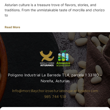
Asturian culture is a treasure trove of flavors, stories, and
traditions. From the unmistakable taste of morcilla and chorizo
to
Read More
Polígono Industrial La Barreda TL4, parcela 1 33180 –
Noreña, Asturias
Info@morcillaychorizoasturianosgarantizados.com
985 744 518