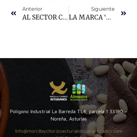
Anterior
Siguiente
AL SECTOR CHACINERO LE QUEDA UN CAMINO INMENSO POR RECORRER (ENTREVISTA A CESAR GARCIA, PRESIDENTE DE ASINCAR)
LA MARCA ‘MORCILLA Y CHORIZO ASTURIANOS’ YA AGLUTINA EL 75% DE LA PRODUCCIÓN DE ESOS EMBUTIDOS
Polígono Industrial La Barreda TL4, parcela 1 33180 –
Noreña, Asturias
Info@morcillaychorizoasturianosgarantizados.com