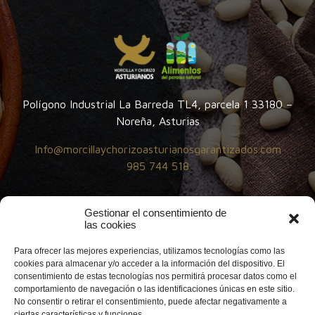
Polígono Industrial La Barreda TL4, parcela 1 33180 –
Noreña, Asturias
Info@morcillaychorizoasturianosgarantizados.com
985 744 518
Gestionar el consentimiento de
las cookies
Para ofrecer las mejores experiencias, utilizamos tecnologías como las
cookies para almacenar y/o acceder a la información del dispositivo. El
consentimiento de estas tecnologías nos permitirá procesar datos como el
comportamiento de navegación o las identificaciones únicas en este sitio.
No consentir o retirar el consentimiento, puede afectar negativamente a
ciertas características y funciones.